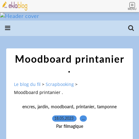
MENU
Moodboard printanier
.
Le blog du fil
>
Scrapbooking
>
Moodboard printanier .
,
,
,
,
encres
jardin
moodboard
printanier
tamponne
18.05.2023
…
Par filmagique