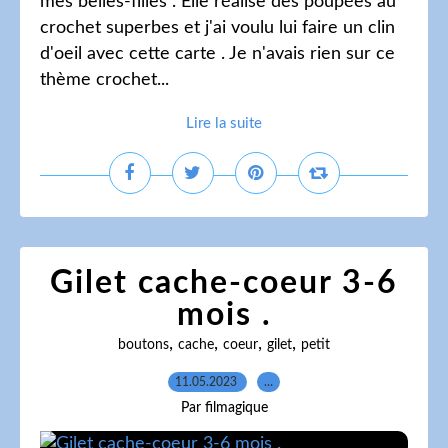
mes belles-filles . Elle réalise des poupées au
crochet superbes et j'ai voulu lui faire un clin
d'oeil avec cette carte . Je n'avais rien sur ce
thème crochet...
Lire la suite
Gilet cache-coeur 3-6
mois .
,
,
,
,
boutons
cache
coeur
gilet
petit
11.05.2023
…
Par filmagique