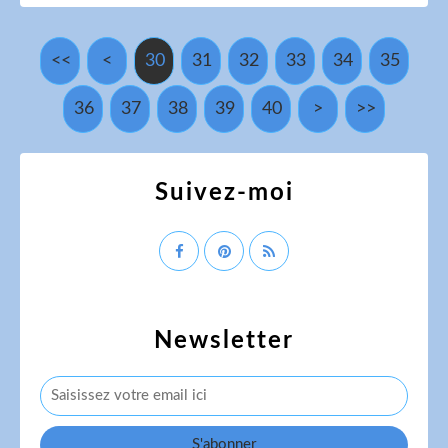
<<
<
10
20
30
31
32
33
34
35
36
37
38
39
40
50
60
70
80
90
100
200
300
400
>
>>
Suivez-moi
Newsletter