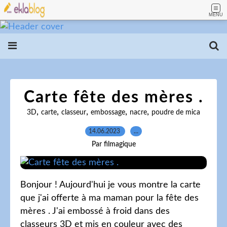
MENU
Carte fête des mères .
,
,
,
,
,
3D
carte
classeur
embossage
nacre
poudre de mica
14.06.2023
…
Par filmagique
Bonjour ! Aujourd'hui je vous montre la carte
que j'ai offerte à ma maman pour la fête des
mères . J'ai embossé à froid dans des
classeurs 3D et mis en couleur avec des