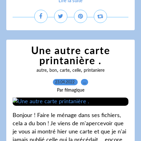
Lire la suite
Une autre carte
printanière .
,
,
,
,
autre
bon
carte
celle
printaniere
23.04.2022
…
Par filmagique
Bonjour ! Faire le ménage dans ses fichiers,
cela a du bon ! Je viens de m'apercevoir que
je vous ai montré hier une carte et que je n'ai
jamais publié celle qui la précédait ... encore