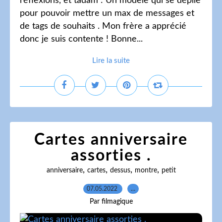
réflexions, et tadam : Un modèle qui se déplie
pour pouvoir mettre un max de messages et
de tags de souhaits . Mon frère a apprécié
donc je suis contente ! Bonne...
Lire la suite
Cartes anniversaire
assorties .
,
,
,
,
anniversaire
cartes
dessus
montre
petit
07.05.2022
…
Par filmagique