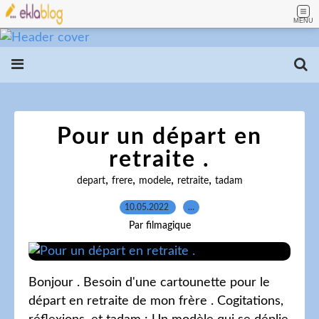
MENU
Pour un départ en
retraite .
,
,
,
,
depart
frere
modele
retraite
tadam
10.05.2022
…
Par filmagique
Bonjour . Besoin d'une cartounette pour le
départ en retraite de mon frère . Cogitations,