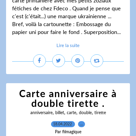
carte printanière avec mes petits zoziaux
fétiches de chez Fdeco . Quand je pense que
c'est (c'était...) une marque ukrainienne ...
Bref, voilà la cartounette : Embossage du
papier uni pour faire le fond . Superposition...
Lire la suite
Carte anniversaire à
double tirette .
,
,
,
,
anniversaire
billet
carte
double
tirette
18.04.2022
…
Par filmagique