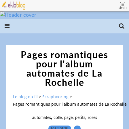
MENU
Pages romantiques
pour l'album
automates de La
Rochelle
Le blog du fil
>
Scrapbooking
>
Pages romantiques pour l'album automates de La Rochelle
,
,
,
,
automates
colle
page
petits
roses
16.03.2018
…