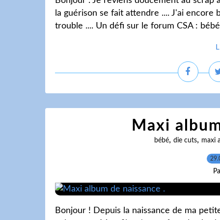
Bonjour . Je reviens doucement au scrap 
la guérison se fait attendre .... J'ai enco
trouble .... Un défi sur le forum CSA : bébé
L
Maxi album
,
,
bébé
die cuts
maxi 
29.
Pa
Bonjour ! Depuis la naissance de ma petite 