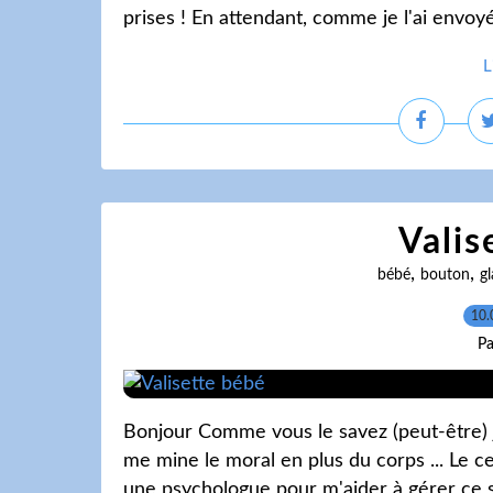
prises ! En attendant, comme je l'ai envoyée
L
Valis
,
,
bébé
bouton
g
10.
Pa
Bonjour Comme vous le savez (peut-être) 
me mine le moral en plus du corps ... Le c
une psychologue pour m'aider à gérer ce str