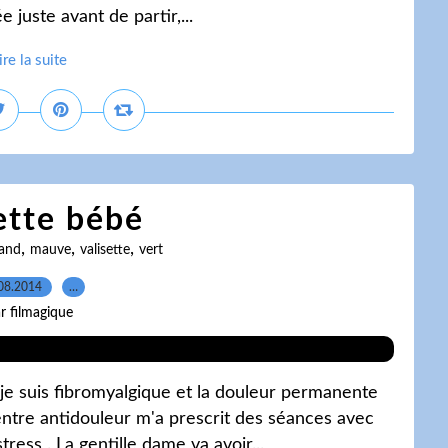
 juste avant de partir,...
ire la suite
ette bébé
,
,
,
land
mauve
valisette
vert
08.2014
…
r filmagique
je suis fibromyalgique et la douleur permanente
entre antidouleur m'a prescrit des séances avec
ess . La gentille dame va avoir...