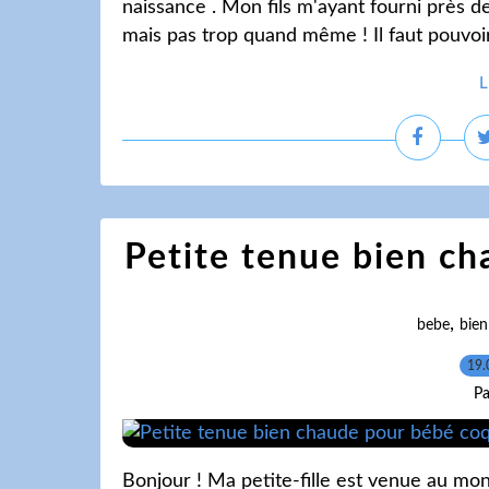
naissance . Mon fils m'ayant fourni près de 
mais pas trop quand même ! Il faut pouvoir l
L
Petite tenue bien c
,
bebe
bien
19.
Pa
Bonjour ! Ma petite-fille est venue au monde