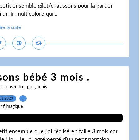
 petit ensemble gilet/chaussons pour la garder
un fil multicolore qui...
ire la suite
sons bébé 3 mois .
,
,
,
ns
ensemble
gilet
mois
01.2023
…
r filmagique
it ensemble que j'ai réalisé en taille 3 mois car
! lol ! Je l'ai agrémenté d'un petit pantalon