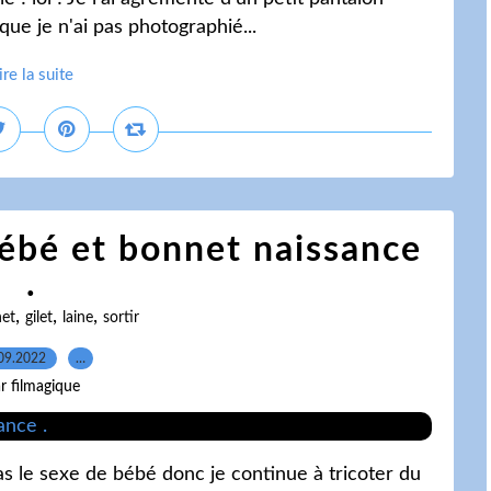
que je n'ai pas photographié...
ire la suite
bébé et bonnet naissance
.
,
,
,
et
gilet
laine
sortir
09.2022
…
r filmagique
s le sexe de bébé donc je continue à tricoter du