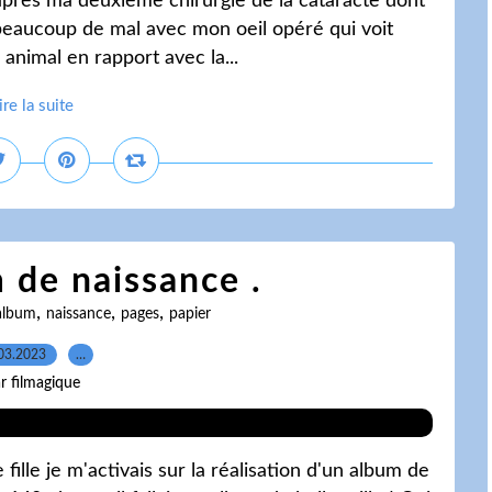
après ma deuxième chirurgie de la cataracte dont
re beaucoup de mal avec mon oeil opéré qui voit
 animal en rapport avec la...
ire la suite
 de naissance .
,
,
,
album
naissance
pages
papier
03.2023
…
r filmagique
fille je m'activais sur la réalisation d'un album de