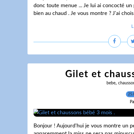
donc toute menue ... Je lui ai concocté un
bien au chaud . Je vous montre ? J'ai choisi 
L
Gilet et chaus
,
bebe
chausso
25.
Pa
Bonjour ! Aujourd'hui je vous montre un pet
apparemment la miss ne sera pas minuscule 