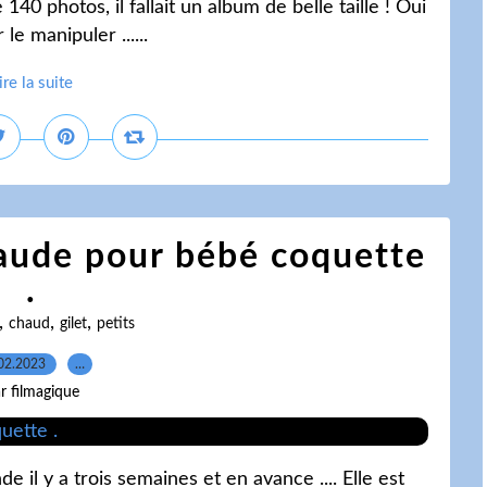
140 photos, il fallait un album de belle taille ! Oui
e manipuler ......
ire la suite
haude pour bébé coquette
.
,
,
,
chaud
gilet
petits
02.2023
…
r filmagique
 il y a trois semaines et en avance .... Elle est