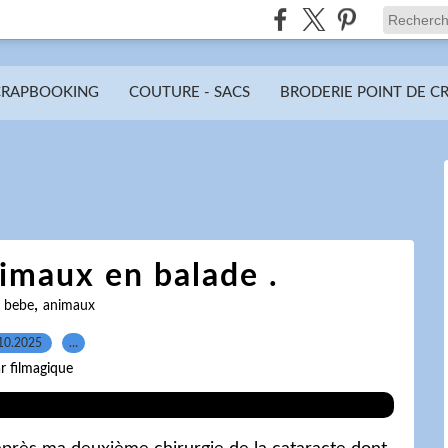
CRAPBOOKING
COUTURE - SACS
BRODERIE POINT DE C
imaux en balade .
,
,
bebe
animaux
10.2025
…
r filmagique