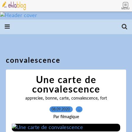
MENU
convalescence
Une carte de
convalescence
,
,
,
,
appreciee
bonne
carte
convalescence
fort
08.09.2020
…
Par filmagique