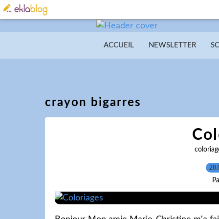
ACCUEIL
NEWSLETTER
S
crayon bigarres
Col
coloriag
28.
Pa