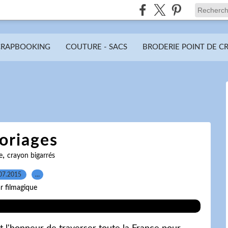
CRAPBOOKING
COUTURE - SACS
BRODERIE POINT DE C
oriages
,
e
crayon bigarrés
07.2015
…
r filmagique