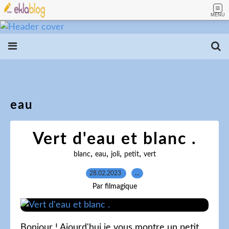
MENU
eau
Vert d'eau et blanc .
,
,
,
,
blanc
eau
joli
petit
vert
28.02.2023
…
Par filmagique
Bonjour ! Ajourd'hui je vous montre un petit