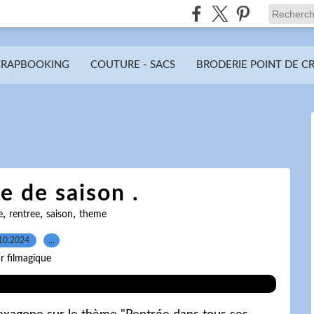
CRAPBOOKING
COUTURE - SACS
BRODERIE POINT DE C
 de saison .
,
,
,
e
rentree
saison
theme
10.2024
…
r filmagique