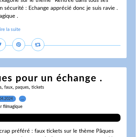
hexagone sur le thème "Rentrée dans tous ses
n sécurité : Echange apprécié donc je suis ravie .
agique .
ire la suite
ues pour un échange .
,
,
,
s
faux
paques
tickets
04.2024
…
r filmagique
rap préféré : faux tickets sur le thème Pâques