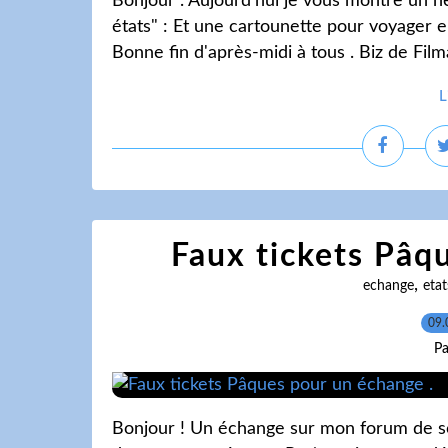
Bonjour . Aujourd'hui je vous montre un 
états" : Et une cartounette pour voyager e
Bonne fin d'après-midi à tous . Biz de Film
L
Faux tickets Pâq
,
echange
etat
09.
Pa
Bonjour ! Un échange sur mon forum de sc