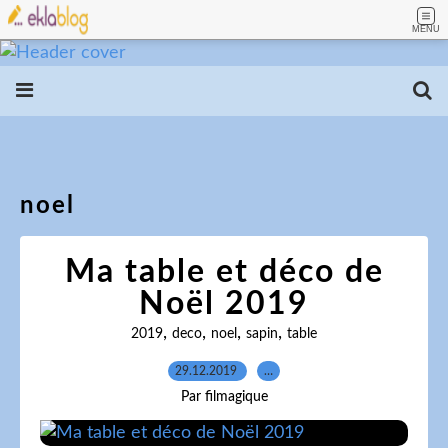
MENU
noel
Ma table et déco de
Noël 2019
,
,
,
,
2019
deco
noel
sapin
table
29.12.2019
…
Par filmagique