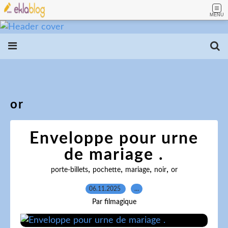
MENU
or
Enveloppe pour urne
de mariage .
,
,
,
,
porte-billets
pochette
mariage
noir
or
06.11.2025
…
Par filmagique