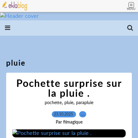
MENU
pluie
Pochette surprise sur
la pluie .
,
,
pochette
pluie
parapluie
23.10.2025
…
Par filmagique