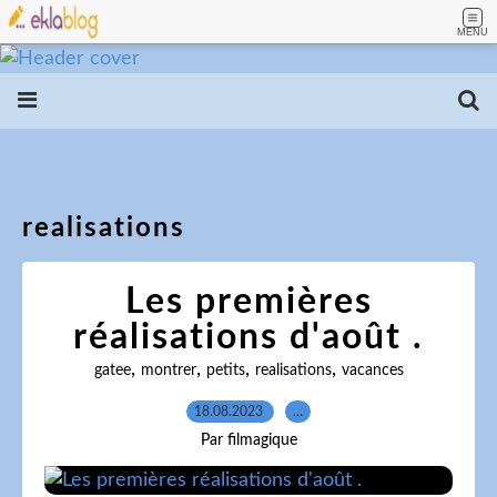
MENU
realisations
Les premières
réalisations d'août .
,
,
,
,
gatee
montrer
petits
realisations
vacances
18.08.2023
…
Par filmagique