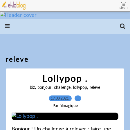
MENU
releve
Lollypop .
,
,
,
,
biz
bonjour
challenge
lollypop
releve
17.03.2021
…
Par filmagique
Bonjour ! Un challenge à relever : faire une