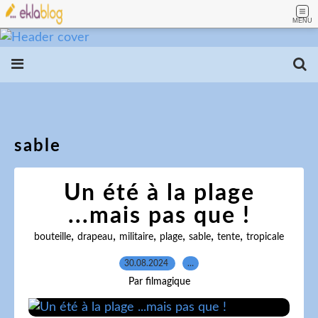
MENU
sable
Un été à la plage
...mais pas que !
,
,
,
,
,
,
bouteille
drapeau
militaire
plage
sable
tente
tropicale
30.08.2024
…
Par filmagique