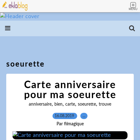
MENU
soeurette
Carte anniversaire
pour ma soeurette
,
,
,
,
anniversaire
bien
carte
soeurette
trouve
16.08.2019
…
Par filmagique