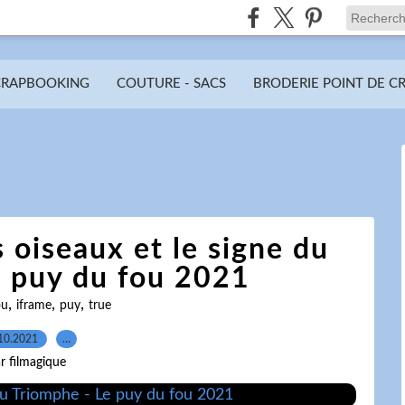
CRAPBOOKING
COUTURE - SACS
BRODERIE POINT DE C
 oiseaux et le signe du
e puy du fou 2021
,
,
,
ou
iframe
puy
true
10.2021
…
r filmagique