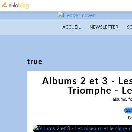
ACCUEIL
NEWSLETTER
S
true
Albums 2 et 3 - Les
Triomphe - L
,
albums
f
22.
Pa