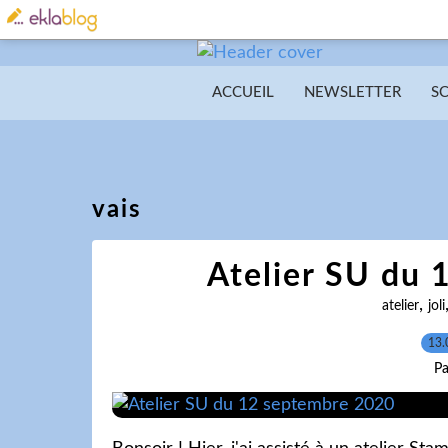
ACCUEIL
NEWSLETTER
S
vais
Atelier SU du
,
atelier
joli
13.
Pa