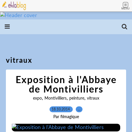
MENU
vitraux
Exposition à l'Abbaye
de Montivilliers
,
,
,
expo
Montivilliers
peinture
vitraux
18.10.2014
…
Par filmagique