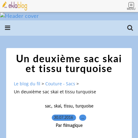
MENU
Un deuxième sac skai
et tissu turquoise
Le blog du fil
>
Couture - Sacs
>
Un deuxième sac skai et tissu turquoise
,
,
,
sac
skai
tissu
turquoise
30.07.2016
…
Par filmagique