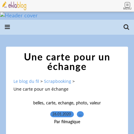
MENU
Une carte pour un
échange
Le blog du fil
>
Scrapbooking
>
Une carte pour un échange
,
,
,
,
belles
carte
echange
photo
valeur
26.01.2020
…
Par filmagique