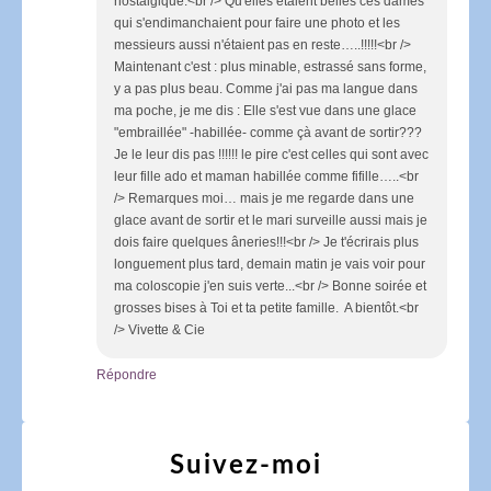
nostalgique.<br /> Qu'elles étaient belles ces dames
qui s'endimanchaient pour faire une photo et les
messieurs aussi n'étaient pas en reste…..!!!!!<br />
Maintenant c'est : plus minable, estrassé sans forme,
y a pas plus beau. Comme j'ai pas ma langue dans
ma poche, je me dis : Elle s'est vue dans une glace
"embraillée" -habillée- comme çà avant de sortir???
Je le leur dis pas !!!!!! le pire c'est celles qui sont avec
leur fille ado et maman habillée comme fifille…..<br
/> Remarques moi… mais je me regarde dans une
glace avant de sortir et le mari surveille aussi mais je
dois faire quelques âneries!!!<br /> Je t'écrirais plus
longuement plus tard, demain matin je vais voir pour
ma coloscopie j'en suis verte...<br /> Bonne soirée et
grosses bises à Toi et ta petite famille. A bientôt.<br
/> Vivette & Cie
Répondre
Suivez-moi