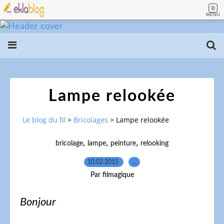
MENU
Lampe relookée
Le blog du fil
>
Bricolages
>
Lampe relookée
,
,
,
bricolage
lampe
peinture
relooking
10.02.2015
…
Par filmagique
Bonjour