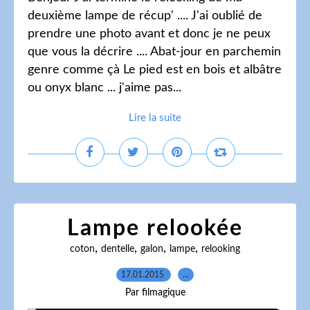
deuxième lampe de récup' .... J'ai oublié de
prendre une photo avant et donc je ne peux
que vous la décrire .... Abat-jour en parchemin
genre comme çà Le pied est en bois et albâtre
ou onyx blanc ... j'aime pas...
Lire la suite
Lampe relookée
,
,
,
,
coton
dentelle
galon
lampe
relooking
17.01.2015
…
Par filmagique