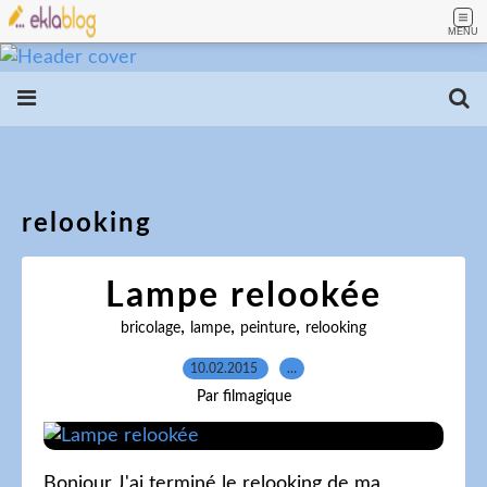
MENU
relooking
Lampe relookée
,
,
,
bricolage
lampe
peinture
relooking
10.02.2015
…
Par filmagique
Bonjour J'ai terminé le relooking de ma