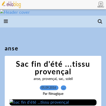
MENU
anse
Sac fin d'été ...tissu
provençal
,
,
,
anse
provençal
sac
soleil
05.09.2016
…
Par filmagique