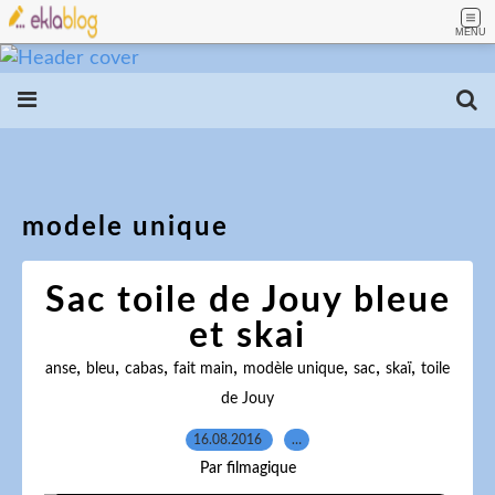
MENU
modele unique
Sac toile de Jouy bleue
et skai
,
,
,
,
,
,
,
anse
bleu
cabas
fait main
modèle unique
sac
skaï
toile
de Jouy
16.08.2016
…
Par filmagique