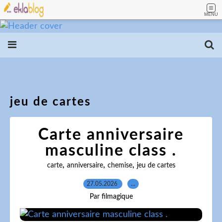
MENU
jeu de cartes
Carte anniversaire
masculine class .
,
,
,
carte
anniversaire
chemise
jeu de cartes
27.05.2026
…
Par filmagique