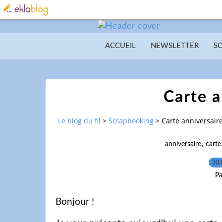
ACCUEIL
NEWSLETTER
S
Carte a
Le blog du fil
>
Scrapbooking
>
Carte anniversair
,
anniversaire
carte
30.
Pa
Bonjour !