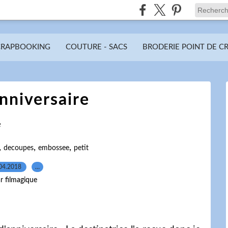
CRAPBOOKING
COUTURE - SACS
BRODERIE POINT DE C
nniversaire
e
,
,
,
decoupes
embossee
petit
04.2018
…
r filmagique