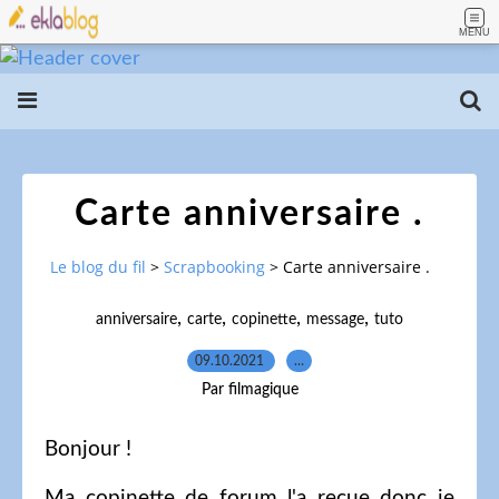
MENU
Carte anniversaire .
Le blog du fil
>
Scrapbooking
>
Carte anniversaire .
,
,
,
,
anniversaire
carte
copinette
message
tuto
09.10.2021
…
Par filmagique
Bonjour !
Ma copinette de forum l'a reçue donc je