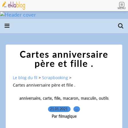
MENU
Cartes anniversaire
père et fille .
Le blog du fil
>
Scrapbooking
>
Cartes anniversaire père et fille .
,
,
,
,
,
anniversaire
carte
fille
macaron
masculin
outils
21.01.2021
…
Par filmagique