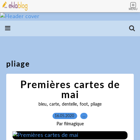
MENU
pliage
Premières cartes de
mai
,
,
,
,
bleu
carte
dentelle
foot
pliage
16.05.2020
…
Par filmagique