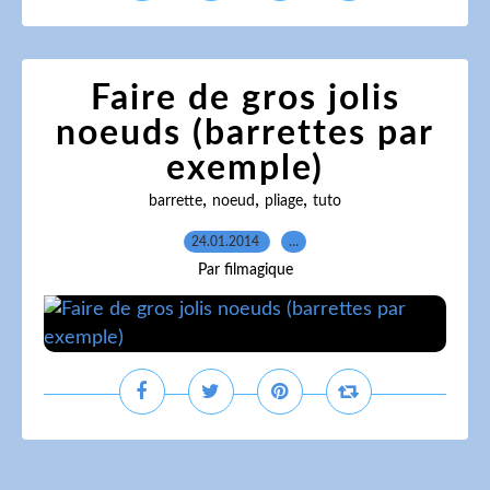
Faire de gros jolis
noeuds (barrettes par
exemple)
,
,
,
barrette
noeud
pliage
tuto
24.01.2014
…
Par filmagique